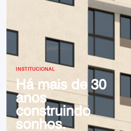
INSTITUCIONAL
Há mais de 30
anos
construindo
sonhos.